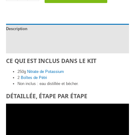
Cristalización
Nitrato
de
Potasio
Description
#Exp11
Documentation
Avis (0)
CE QUI EST INCLUS DANS LE KIT
250g
Nitrate de Potassium
2
Boîtes de Pétri
Non inclus : eau distillée et bécher.
DÉTAILLÉE, ÉTAPE PAR ÉTAPE