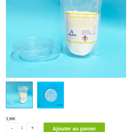
3,90
€
quantité
-
+
Ajouter au panier
de