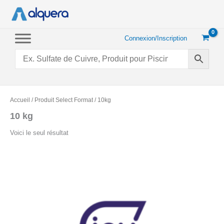
Aller
au
contenu
Connexion/Inscription
Accueil
/ Produit Select Format / 10kg
10 kg
Voici le seul résultat