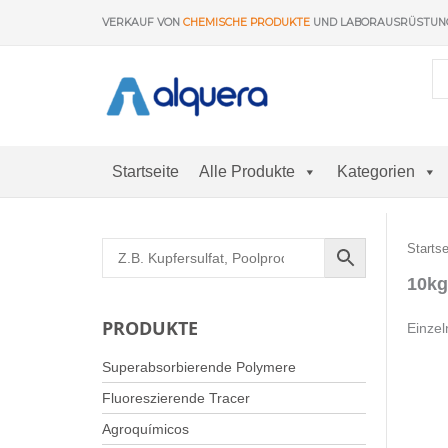
Zum
VERKAUF VON
CHEMISCHE PRODUKTE
UND LABORAUSRÜSTU
Inhalt
springen
Startseite
Alle Produkte
Kategorien
Startse
10kg
PRODUKTE
Einzel
Superabsorbierende Polymere
Fluoreszierende Tracer
Agroquímicos