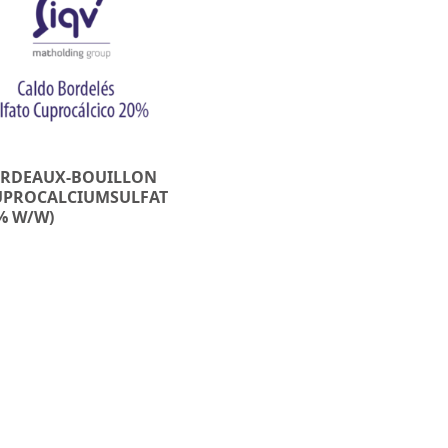
RDEAUX-BOUILLON
UPROCALCIUMSULFAT
% W/W)