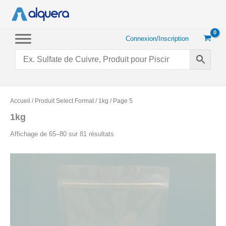
Aller
au
contenu
Connexion/Inscription
Accueil
/ Produit Select Format /
1kg
/ Page 5
1kg
Trié
Affichage de 65–80 sur 81 résultats
par
popularité