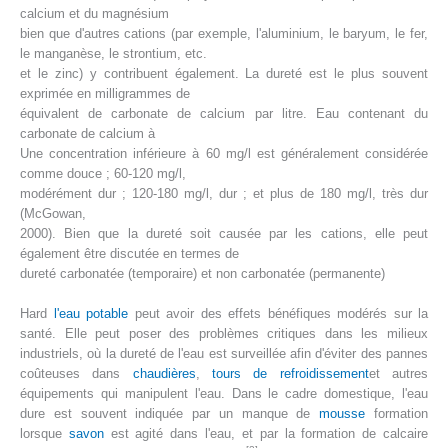
calcium et du magnésium
bien que d'autres cations (par exemple, l'aluminium, le baryum, le fer,
le manganèse, le strontium, etc.
et le zinc) y contribuent également. La dureté est le plus souvent
exprimée en milligrammes de
équivalent de carbonate de calcium par litre. Eau contenant du
carbonate de calcium à
Une concentration inférieure à 60 mg/l est généralement considérée
comme douce ; 60-120 mg/l,
modérément dur ; 120-180 mg/l, dur ; et plus de 180 mg/l, très dur
(McGowan,
2000). Bien que la dureté soit causée par les cations, elle peut
également être discutée en termes de
dureté carbonatée (temporaire) et non carbonatée (permanente)
Hard
l'eau potable
peut avoir des effets bénéfiques modérés sur la
santé. Elle peut poser des problèmes critiques dans les milieux
industriels, où la dureté de l'eau est surveillée afin d'éviter des pannes
coûteuses dans
chaudières
,
tours de refroidissement
et autres
équipements qui manipulent l'eau. Dans le cadre domestique, l'eau
dure est souvent indiquée par un manque de
mousse
formation
lorsque
savon
est agité dans l'eau, et par la formation de calcaire