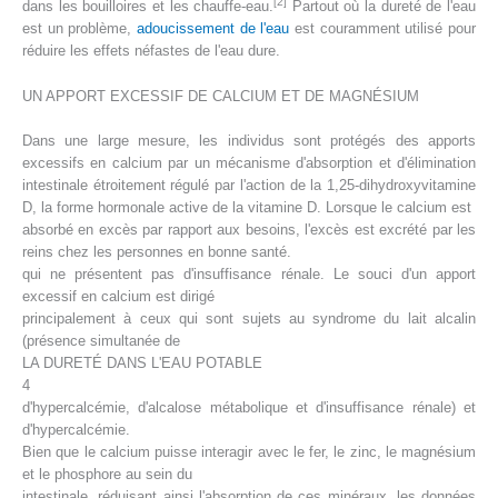
[2]
dans les bouilloires et les chauffe-eau.
Partout où la dureté de l'eau
est un problème,
adoucissement de l'eau
est couramment utilisé pour
réduire les effets néfastes de l'eau dure.
UN APPORT EXCESSIF DE CALCIUM ET DE MAGNÉSIUM
Dans une large mesure, les individus sont protégés des apports
excessifs en calcium par un mécanisme d'absorption et d'élimination
intestinale étroitement régulé par l'action de la 1,25-dihydroxyvitamine
D, la forme hormonale active de la vitamine D. Lorsque le calcium est
absorbé en excès par rapport aux besoins, l'excès est excrété par les
reins chez les personnes en bonne santé.
qui ne présentent pas d'insuffisance rénale. Le souci d'un apport
excessif en calcium est dirigé
principalement à ceux qui sont sujets au syndrome du lait alcalin
(présence simultanée de
LA DURETÉ DANS L'EAU POTABLE
4
d'hypercalcémie, d'alcalose métabolique et d'insuffisance rénale) et
d'hypercalcémie.
Bien que le calcium puisse interagir avec le fer, le zinc, le magnésium
et le phosphore au sein du
intestinale, réduisant ainsi l'absorption de ces minéraux, les données