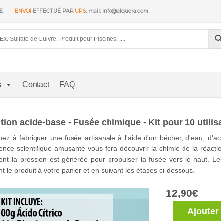
RE
ENVOI
EFFECTUÉ PAR
UPS
. mail: info@alquera.com
s
Contact
FAQ
tion acide-base - Fusée chimique - Kit pour 10 utilis
ez à fabriquer une fusée artisanale à l'aide d'un bécher, d'eau, d'ac
ence scientifique amusante vous fera découvrir la chimie de la réactio
nt la pression est générée pour propulser la fusée vers le haut. 
nt le produit à votre panier et en suivant les étapes ci-dessous.
12,90
€
quantité
Ajouter
de