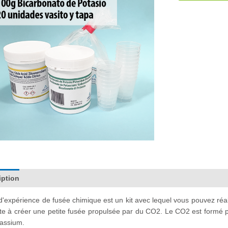
Reacción
Ácido-
Base
-
Cohete
Químico
-
Kit
para
10
usos.
#Exp3
iption
Documentation
Informations complémentaires
Avis (
 d'expérience de fusée chimique est un kit avec lequel vous pouvez réal
te à créer une petite fusée propulsée par du CO2. Le CO2 est formé par 
tassium.