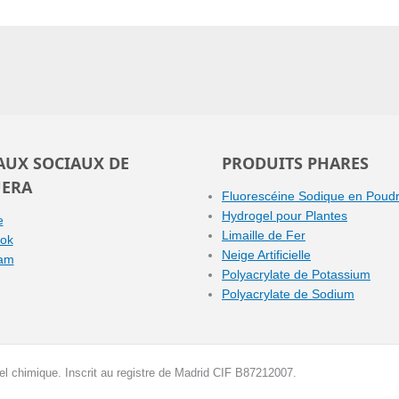
AUX SOCIAUX DE
PRODUITS PHARES
ERA
Fluorescéine Sodique en Poud
Hydrogel pour Plantes
e
Limaille de Fer
ok
Neige Artificielle
ram
Polyacrylate de Potassium
Polyacrylate de Sodium
iel chimique. Inscrit au registre de Madrid CIF B87212007.