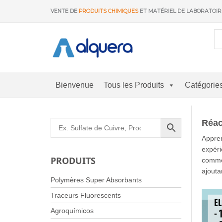
Aller
VENTE DE
PRODUITS CHIMIQUES
ET MATÉRIEL DE LABORATOI
au
contenu
Bienvenue
Tous les Produits
Catégorie
Réac
Appren
expéri
PRODUITS
comme
ajouta
Polymères Super Absorbants
Traceurs Fluorescents
Agroquímicos