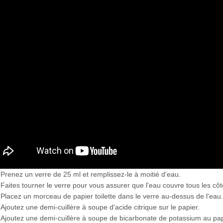
Prenez un verre de 25 ml et remplissez-le à moitié d'eau.
Faites tourner le verre pour vous assurer que l'eau couvre tous les côt
Placez un morceau de papier toilette dans le verre au-dessus de l'eau.
Ajoutez une demi-cuillère à soupe d'acide citrique sur le papier.
Ajoutez une demi-cuillère à soupe de bicarbonate de potassium au pap