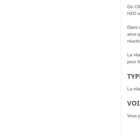
Où C6H
H2O es
Dans c
ainsi 
réacti
La réa
pour f
TYP
La réa
VOI
Vous p