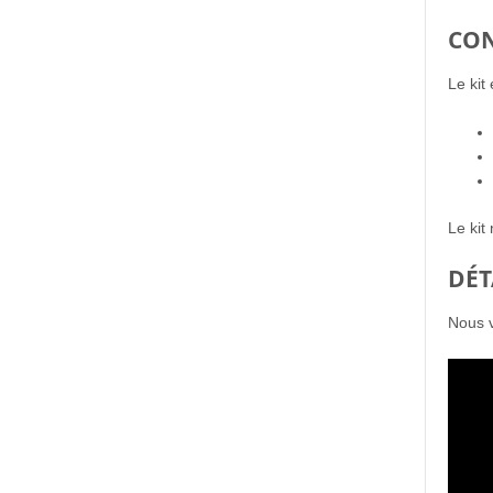
CON
Le kit
Le kit 
DÉT
Nous v