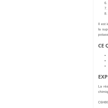
Il est
la sup
potass
CE 
EXP
La réa
chimiq
C6H8O