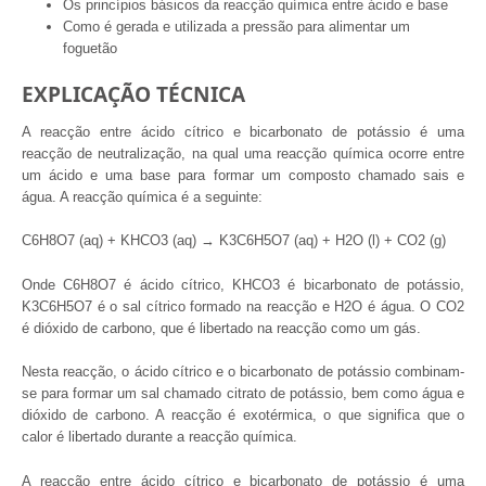
Os princípios básicos da reacção química entre ácido e base
Como é gerada e utilizada a pressão para alimentar um
foguetão
EXPLICAÇÃO TÉCNICA
A reacção entre ácido cítrico e bicarbonato de potássio é uma
reacção de neutralização, na qual uma reacção química ocorre entre
um ácido e uma base para formar um composto chamado sais e
água. A reacção química é a seguinte:
C6H8O7 (aq) + KHCO3 (aq) → K3C6H5O7 (aq) + H2O (l) + CO2 (g)
Onde C6H8O7 é ácido cítrico, KHCO3 é bicarbonato de potássio,
K3C6H5O7 é o sal cítrico formado na reacção e H2O é água. O CO2
é dióxido de carbono, que é libertado na reacção como um gás.
Nesta reacção, o ácido cítrico e o bicarbonato de potássio combinam-
se para formar um sal chamado citrato de potássio, bem como água e
dióxido de carbono. A reacção é exotérmica, o que significa que o
calor é libertado durante a reacção química.
A reacção entre ácido cítrico e bicarbonato de potássio é uma