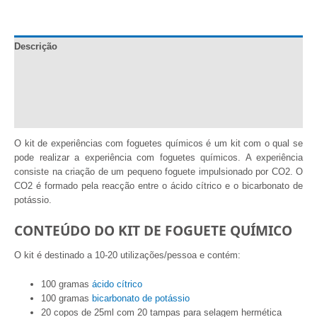
-
Cohete
Químico
Descrição
-
Kit
Documentação
para
10
Informação adicional
usos.
Comentários (0)
#Exp3
quantidade
O kit de experiências com foguetes químicos é um kit com o qual se
pode realizar a experiência com foguetes químicos. A experiência
consiste na criação de um pequeno foguete impulsionado por CO2. O
CO2 é formado pela reacção entre o ácido cítrico e o bicarbonato de
potássio.
CONTEÚDO DO KIT DE FOGUETE QUÍMICO
O kit é destinado a 10-20 utilizações/pessoa e contém:
100 gramas
ácido cítrico
100 gramas
bicarbonato de potássio
20 copos de 25ml com 20 tampas para selagem hermética