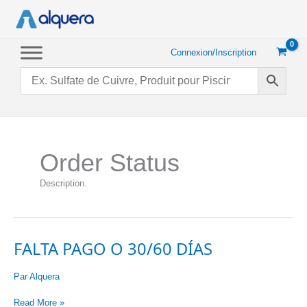
Aller
au
contenu
Connexion/Inscription
Order Status
Description.
FALTA PAGO O 30/60 DÍAS
Par
Alquera
Falta
Read More »