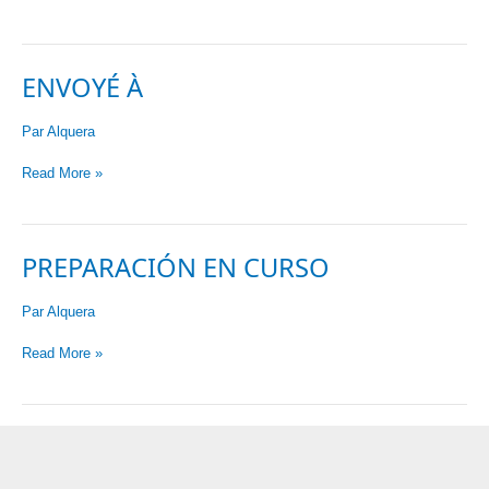
Pago
o
30/60
ENVOYÉ À
días
Par
Alquera
Envoyé
Read More »
à
PREPARACIÓN EN CURSO
Par
Alquera
Preparación
Read More »
en
Curso