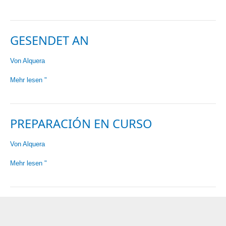
Pago
o
30/60
GESENDET AN
días
Von
Alquera
Gesendet
Mehr lesen "
an
PREPARACIÓN EN CURSO
Von
Alquera
Preparación
Mehr lesen "
en
Curso