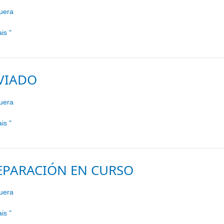
uera
is "
VIADO
uera
do
is "
EPARACIÓN EN CURSO
uera
ación
is "