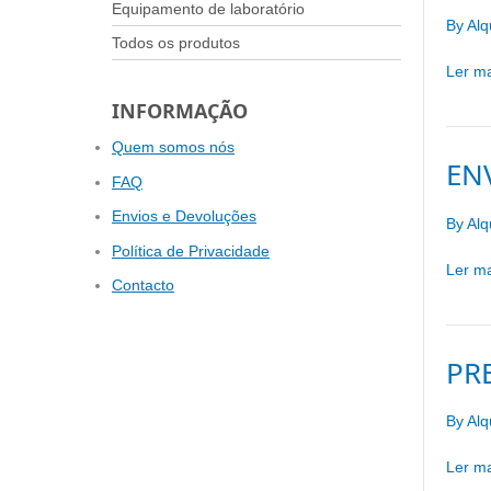
Equipamento de laboratório
By
Alq
Todos os produtos
Falta
Ler ma
Pago
INFORMAÇÃO
o
30/60
Quem somos nós
EN
días
FAQ
Envios e Devoluções
By
Alq
Política de Privacidade
Envia
Ler ma
Contacto
PR
By
Alq
Prepar
Ler ma
en