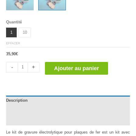
Quantité
1
10
EFFACER
35,90
€
quantité
-
+
Ajouter au panier
de
Grabado
Electrolítico
Chapas
de
Description
Hierro
-
Informations complémentaires
Kit
para
Avis (0)
15
Usos.
Le kit de gravure électrolytique pour plaques de fer est un kit avec