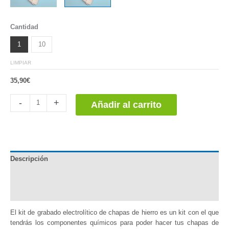
Cantidad
1
10
LIMPIAR
35,90
€
Grabado
-
+
Añadir al carrito
Electrolítico
Chapas
de
Hierro
-
Descripción
Kit
para
Información adicional
15
Usos.
Valoraciones (0)
#Exp4
cantidad
El kit de grabado electrolítico de chapas de hierro es un kit con el que
tendrás los componentes químicos para poder hacer tus chapas de