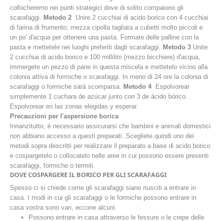
collocheremo nei punti strategici dove di solito compaiono gli
scarafaggi.
Metodo 2
Unire 2 cucchiai di acido borico con 4 cucchiai
di farina di frumento, mezza cipolla tagliata a cubetti molto piccoli e
un po' d'acqua per ottenere una pasta. Formate delle palline con la
pasta e mettetele nei luoghi preferiti dagli scarafaggi.
Metodo 3
Unite
2 cucchiai di acido borico e 100 millilitri (mezzo bicchiere) d'acqua,
immergete un pezzo di pane in questa miscela e mettetelo vicino alla
colonia attiva di formiche o scarafaggi. In meno di 24 ore la colonia di
scarafaggi o formiche sarà scomparsa.
Metodo 4
Espolvorear
simplemente 1 cuchara de azúcar junto con 3 de ácido bórico.
Espolvorear en las zonas elegidas y esperar.
Precauzioni per l'aspersione borica
Innanzitutto, è necessario assicurarsi che bambini e animali domestici
non abbiano accesso a questi preparati. Scegliete quindi uno dei
metodi sopra descritti per realizzare il preparato a base di acido borico
e cospargetelo o collocatelo nelle aree in cui possono essere presenti
scarafaggi, formiche o termiti.
DOVE COSPARGERE IL BORICO PER GLI SCARAFAGGI
Spesso ci si chiede come gli scarafaggi siano riusciti a entrare in
casa. I modi in cui gli scarafaggi o le formiche possono entrare in
casa vostra sono vari, eccone alcuni.
Possono entrare in casa attraverso le fessure o le crepe delle