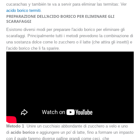
cucarachas y también te va a servir para eliminar las termitas: Ver
acido borico termiti
.
PREPARAZIONE DELL'ACIDO BORICO PER ELIMINARE GLI
SCARAFAGGI
Esistono diversi modi per preparare l'acido borico per eliminare gli
scarafaggi. Principalmente tutti i metodi prevedono la combinazione di
una sostanza dolce come lo zucchero o il latte (che attira gli insetti) e
l'acido borico che li fa sparire.
Metodo 1
Unire un cucchiaio abbondante di zucchero a velo e uno
di
acido borico
e aggiungere un po' di latte, fino a formare un impasto
con il quale faremo diverse palline grandi come ceci, che