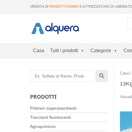
Vai
VENDITA DI
PRODOTTI CHIMICI
E ATTREZZATURE DI LABORAT
al
contenuto
Casa
Tutti i prodotti
Categorie
Con
Casa
/
13K
PRODOTTI
Visual
Polimeri superassorbenti
Traccianti fluorescenti
Agroquímicos