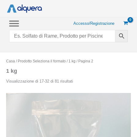
Vai
al
contenuto
Accesso/Registrazione
Casa
/ Prodotto Seleziona il formato /
1 kg
/ Pagina 2
1 kg
Popolarità
Visualizzazione di 17-32 di 81 risultati