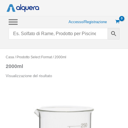
Vai
al
contenuto
Accesso/Registrazione
Casa
/ Prodotto Select Format / 2000ml
2000ml
Visualizzazione del risultato