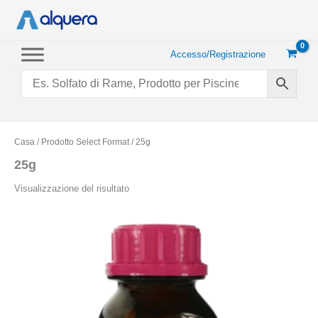
Vai
al
contenuto
Accesso/Registrazione
Casa
/ Prodotto Select Format / 25g
25g
Visualizzazione del risultato