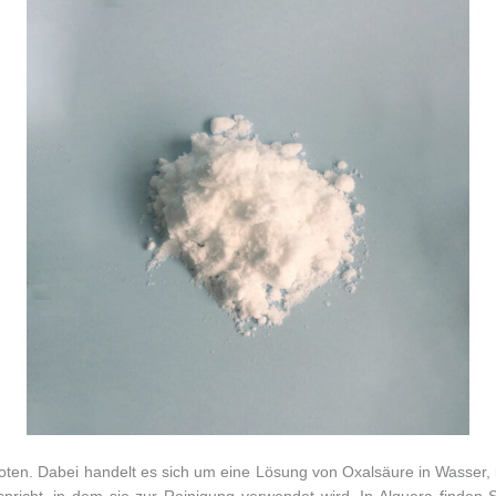
ten. Dabei handelt es sich um eine Lösung von Oxalsäure in Wasser, 
spricht, in dem sie zur Reinigung verwendet wird. In Alquera finden 