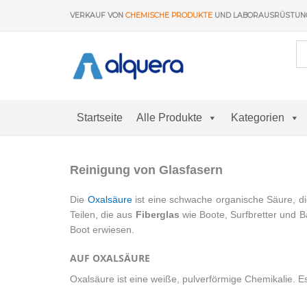
Zum
VERKAUF VON
CHEMISCHE PRODUKTE
UND LABORAUSRÜSTU
Inhalt
springen
Startseite
Alle Produkte
Kategorien
Reinigung von Glasfasern
Die
Oxalsäure
ist eine schwache organische Säure, di
Teilen, die aus
Fiberglas
wie Boote, Surfbretter und 
Boot erwiesen.
AUF OXALSÄURE
Oxalsäure ist eine weiße, pulverförmige Chemikalie. Es