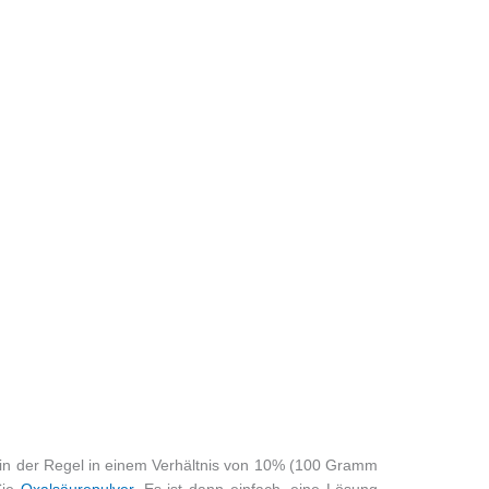
in der Regel in einem Verhältnis von 10% (100 Gramm
Sie
Oxalsäurepulver
. Es ist dann einfach, eine Lösung