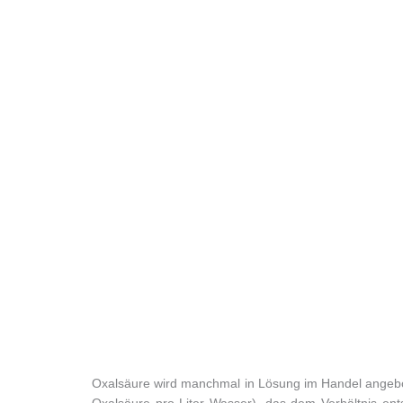
Oxalsäure wird manchmal in Lösung im Handel angebo
Oxalsäure pro Liter Wasser), das dem Verhältnis ent