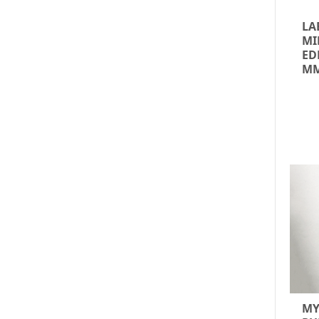
LA
MI
ED
M
MY