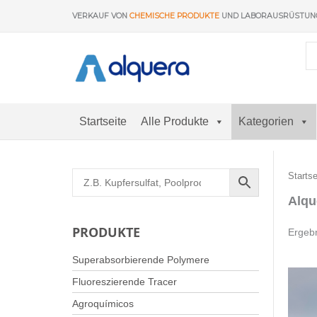
Zum
VERKAUF VON
CHEMISCHE PRODUKTE
UND LABORAUSRÜSTU
Inhalt
springen
Startseite
Alle Produkte
Kategorien
Startse
Alqu
PRODUKTE
Ergeb
Superabsorbierende Polymere
Fluoreszierende Tracer
Agroquímicos