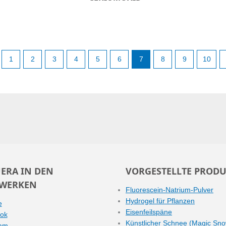
1
2
3
4
5
6
7
8
9
10
ERA IN DEN
VORGESTELLTE PRODU
WERKEN
Fluorescein-Natrium-Pulver
Hydrogel für Pflanzen
e
Eisenfeilspäne
ok
Künstlicher Schnee (Magic Sn
ram