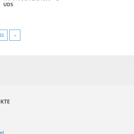
UDS
11
→
KTE
ow)