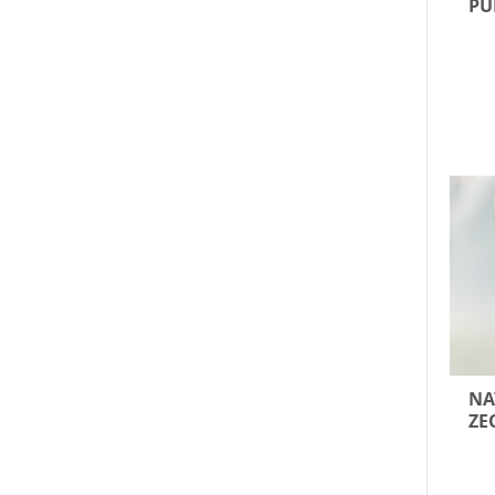
PU
NA
ZE