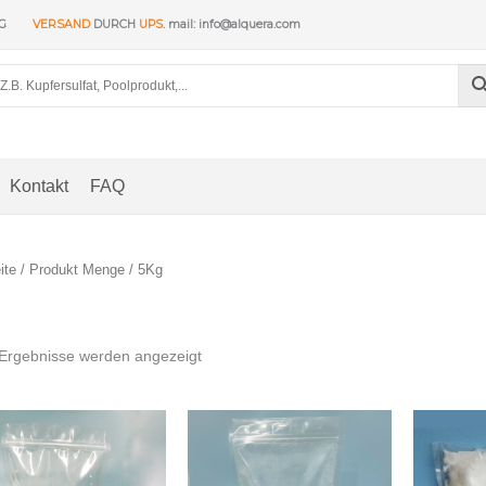
NG
VERSAND
DURCH
UPS
. mail: info@alquera.com
Kontakt
FAQ
ite
/ Produkt Menge / 5Kg
Nach
 Ergebnisse werden angezeigt
Beliebtheit
sortiert