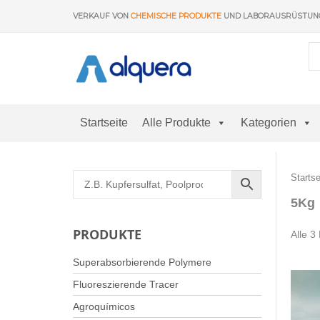
Zum
VERKAUF VON
CHEMISCHE PRODUKTE
UND LABORAUSRÜSTU
Inhalt
springen
Startseite
Alle Produkte
Kategorien
Startse
5Kg
PRODUKTE
Alle 3
Superabsorbierende Polymere
Fluoreszierende Tracer
Agroquímicos