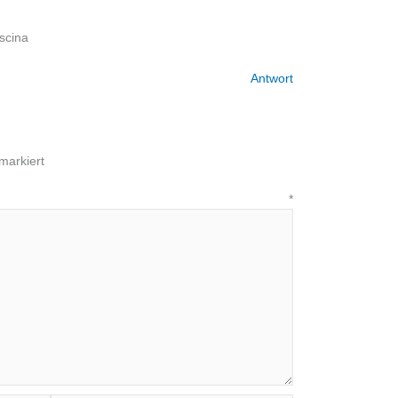
iscina
Antwort
markiert
ntar
*