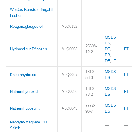
Weißes Kunststoffregal 8
—
—
Löcher
Reagenzglasgestell
ALQ0132
—
—
MSDS
ES
,
25608-
Hydrogel für Pflanzen
ALQ0003
DE
,
FT
12-2
FR
,
DE
,
IT
1310-
MSDS
Kaliumhydroxid
ALQ0097
FT
58-3
ES
1310-
MSDS
Natriumhydroxid
ALQ0096
FT
73-2
ES
7772-
MSDS
Natriumhyposulfit
ALQ0043
FT
98-7
ES
Neodym-Magnete. 30
—
—
Stück.