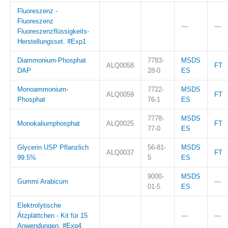
Fluoreszenz -
Fluoreszenz
—
—
Fluoreszenzflüssigkeits-
Herstellungsset. #Exp1
Diammonium-Phosphat
7783-
MSDS
ALQ0058
FT
DAP
28-0
ES
Monoammonium-
7722-
MSDS
ALQ0059
FT
Phosphat
76-1
ES
7778-
MSDS
Monokaliumphosphat
ALQ0025
FT
77-0
ES
Glycerin USP Pflanzlich
56-81-
MSDS
ALQ0037
FT
99.5%
5
ES
9000-
MSDS
Gummi Arabicum
—
01-5
ES
Elektrolytische
Ätzplättchen - Kit für 15
—
—
Anwendungen. #Exp4