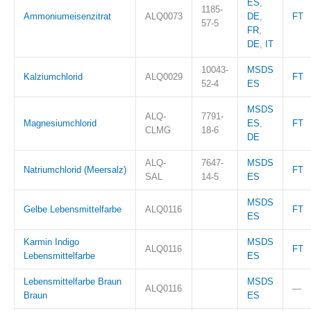
ES
,
1185-
Ammoniumeisenzitrat
ALQ0073
DE
,
FT
57-5
FR
,
DE
,
IT
10043-
MSDS
Kalziumchlorid
ALQ0029
FT
52-4
ES
MSDS
ALQ-
7791-
Magnesiumchlorid
ES
,
FT
CLMG
18-6
DE
ALQ-
7647-
MSDS
Natriumchlorid (Meersalz)
FT
SAL
14-5
ES
MSDS
Gelbe Lebensmittelfarbe
ALQ0116
FT
ES
Karmin Indigo
MSDS
ALQ0116
FT
Lebensmittelfarbe
ES
Lebensmittelfarbe Braun
MSDS
ALQ0116
—
Braun
ES