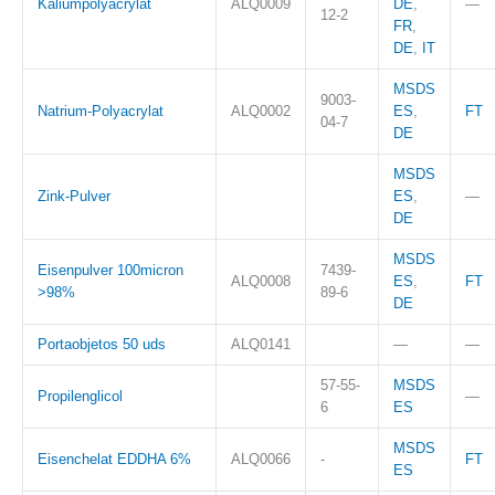
Kaliumpolyacrylat
ALQ0009
DE
,
—
12-2
FR
,
DE
,
IT
MSDS
9003-
Natrium-Polyacrylat
ALQ0002
ES
,
FT
04-7
DE
MSDS
Zink-Pulver
ES
,
—
DE
MSDS
Eisenpulver 100micron
7439-
ALQ0008
ES
,
FT
>98%
89-6
DE
Portaobjetos 50 uds
ALQ0141
—
—
57-55-
MSDS
Propilenglicol
—
6
ES
MSDS
Eisenchelat EDDHA 6%
ALQ0066
-
FT
ES