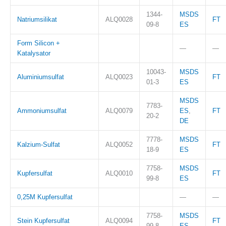
1344-
MSDS
Natriumsilikat
ALQ0028
FT
09-8
ES
Form Silicon +
—
—
Katalysator
10043-
MSDS
Aluminiumsulfat
ALQ0023
FT
01-3
ES
MSDS
7783-
Ammoniumsulfat
ALQ0079
ES
,
FT
20-2
DE
7778-
MSDS
Kalzium-Sulfat
ALQ0052
FT
18-9
ES
7758-
MSDS
Kupfersulfat
ALQ0010
FT
99-8
ES
0,25M Kupfersulfat
—
—
7758-
MSDS
Stein Kupfersulfat
ALQ0094
FT
99-8
ES