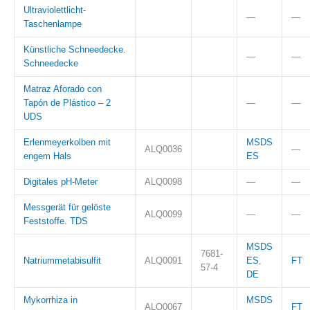
Ultraviolettlicht-
—
—
Taschenlampe
Künstliche Schneedecke.
—
—
Schneedecke
Matraz Aforado con
Tapón de Plástico – 2
—
—
UDS
Erlenmeyerkolben mit
MSDS
ALQ0036
—
engem Hals
ES
Digitales pH-Meter
ALQ0098
—
—
Messgerät für gelöste
ALQ0099
—
—
Feststoffe. TDS
MSDS
7681-
Natriummetabisulfit
ALQ0091
ES
,
FT
57-4
DE
Mykorrhiza in
MSDS
ALQ0067
FT