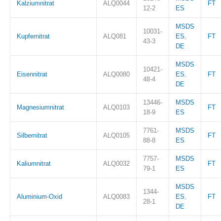
Kalziumnitrat
ALQ0044
FT
12-2
ES
MSDS
10031-
Kupfernitrat
ALQ081
ES
,
FT
43-3
DE
MSDS
10421-
Eisennitrat
ALQ0080
ES
,
FT
48-4
DE
13446-
MSDS
Magnesiumnitrat
ALQ0103
FT
18-9
ES
7761-
MSDS
Silbernitrat
ALQ0105
FT
88-8
ES
7757-
MSDS
Kaliumnitrat
ALQ0032
FT
79-1
ES
MSDS
1344-
Aluminium-Oxid
ALQ0083
ES
,
FT
28-1
DE