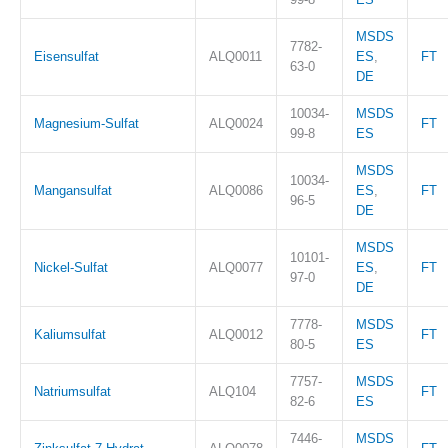
MSDS
7782-
Eisensulfat
ALQ0011
ES
,
FT
63-0
DE
10034-
MSDS
Magnesium-Sulfat
ALQ0024
FT
99-8
ES
MSDS
10034-
Mangansulfat
ALQ0086
ES
,
FT
96-5
DE
MSDS
10101-
Nickel-Sulfat
ALQ0077
ES
,
FT
97-0
DE
7778-
MSDS
Kaliumsulfat
ALQ0012
FT
80-5
ES
7757-
MSDS
Natriumsulfat
ALQ104
FT
82-6
ES
7446-
MSDS