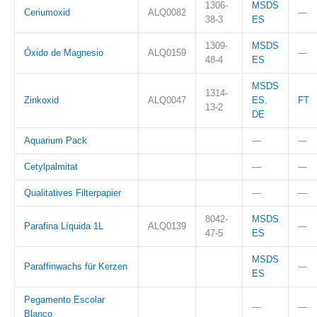
1306-
MSDS
Ceriumoxid
ALQ0082
—
38-3
ES
1309-
MSDS
Óxido de Magnesio
ALQ0159
—
48-4
ES
MSDS
1314-
Zinkoxid
ALQ0047
ES
,
FT
13-2
DE
Aquarium Pack
—
—
Cetylpalmitat
—
—
Qualitatives Filterpapier
—
—
8042-
MSDS
Parafina Líquida 1L
ALQ0139
—
47-5
ES
MSDS
Paraffinwachs für Kerzen
—
ES
Pegamento Escolar
—
—
Blanco