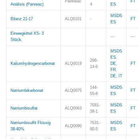
PanReac
FT
Análisis (Panreac)
4
ES
MSDS
Bilanz 21-17
ALQ0101
-
FT
ES
Einwegkittel XS- 3
—
—
Stück.
MSDS
ES
,
298-
Kaliumhydrogencarbonat
ALQ0019
DE
,
FT
14-6
FR
,
DE
,
IT
144-
MSDS
Natriumbikarbonat
ALQ0075
FT
55-8
ES
7681-
MSDS
Natriumbisulfat
ALQ0063
FT
38-1
ES
Natriumbisulfit Flüssig
7631-
MSDS
ALQ0090
FT
38-40%
90-5
ES