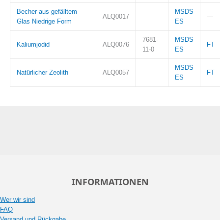
Becher aus gefälltem
MSDS
ALQ0017
—
Glas Niedrige Form
ES
7681-
MSDS
Kaliumjodid
ALQ0076
FT
11-0
ES
MSDS
Natürlicher Zeolith
ALQ0057
FT
ES
INFORMATIONEN
Wer wir sind
FAQ
Versand und Rückgabe