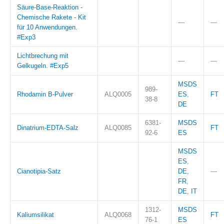
Säure-Base-Reaktion -
Chemische Rakete - Kit
—
—
für 10 Anwendungen.
#Exp3
Lichtbrechung mit
—
—
Gelkugeln. #Exp5
MSDS
989-
Rhodamin B-Pulver
ALQ0005
ES
,
FT
38-8
DE
6381-
MSDS
Dinatrium-EDTA-Salz
ALQ0085
FT
92-6
ES
MSDS
ES
,
Cianotipia-Satz
DE
,
—
FR
,
DE
,
IT
1312-
MSDS
Kaliumsilikat
ALQ0068
FT
76-1
ES