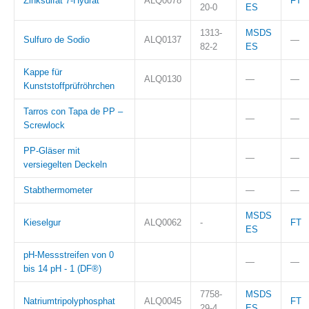
Zinksulfat 7-Hydrat
ALQ0078
FT
20-0
ES
1313-
MSDS
Sulfuro de Sodio
ALQ0137
—
82-2
ES
Kappe für
ALQ0130
—
—
Kunststoffprüfröhrchen
Tarros con Tapa de PP –
—
—
Screwlock
PP-Gläser mit
—
—
versiegelten Deckeln
Stabthermometer
—
—
MSDS
Kieselgur
ALQ0062
-
FT
ES
pH-Messstreifen von 0
—
—
bis 14 pH - 1 (DF®)
7758-
MSDS
Natriumtripolyphosphat
ALQ0045
FT
29-4
ES