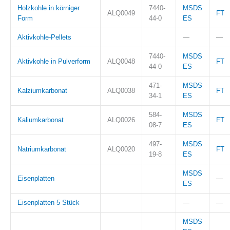
Holzkohle in körniger
7440-
MSDS
ALQ0049
FT
Form
44-0
ES
Aktivkohle-Pellets
—
—
7440-
MSDS
Aktivkohle in Pulverform
ALQ0048
FT
44-0
ES
471-
MSDS
Kalziumkarbonat
ALQ0038
FT
34-1
ES
584-
MSDS
Kaliumkarbonat
ALQ0026
FT
08-7
ES
497-
MSDS
Natriumkarbonat
ALQ0020
FT
19-8
ES
MSDS
Eisenplatten
—
ES
Eisenplatten 5 Stück
—
—
MSDS