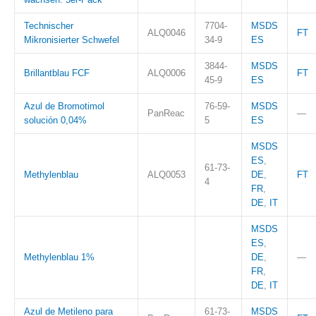
Technischer
7704-
MSDS
ALQ0046
FT
Mikronisierter Schwefel
34-9
ES
3844-
MSDS
Brillantblau FCF
ALQ0006
FT
45-9
ES
Azul de Bromotimol
76-59-
MSDS
PanReac
—
solución 0,04%
5
ES
MSDS
ES
,
61-73-
Methylenblau
ALQ0053
DE
,
FT
4
FR
,
DE
,
IT
MSDS
ES
,
Methylenblau 1%
DE
,
—
FR
,
DE
,
IT
Azul de Metileno para
61-73-
MSDS