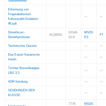
Silikonformen
Erkennung von
Fingerabdrücken.
—
—
Kaliumjodid-Oxidation...
#Exp6
Dimethicon -
63148-
MSDS
ALQ0031
FT
Dimethylsiloxan
62-9
ES
Technisches Dossier
—
—
Dua Export Kanarische
—
—
Inseln
Trichter Borosilikatglas
—
—
LBG 3.3
ADR-Sendung
—
—
SENDUNGEN DER
—
—
KLASSE
7778-
MSDS