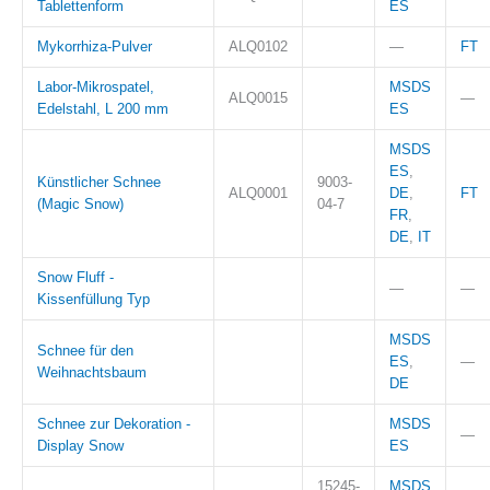
Tablettenform
ES
Mykorrhiza-Pulver
ALQ0102
—
FT
Labor-Mikrospatel,
MSDS
ALQ0015
—
Edelstahl, L 200 mm
ES
MSDS
ES
,
Künstlicher Schnee
9003-
ALQ0001
DE
,
FT
(Magic Snow)
04-7
FR
,
DE
,
IT
Snow Fluff -
—
—
Kissenfüllung Typ
MSDS
Schnee für den
ES
,
—
Weihnachtsbaum
DE
Schnee zur Dekoration -
MSDS
—
Display Snow
ES
15245-
MSDS