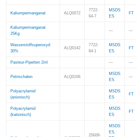
7722-
MSDS
Kaliumpermanganat
ALQ0072
FT
64-7
ES
Kaliumpermanganat
—
—
25Kg
Wasserstoffsuperoxyd
7722-
MSDS
ALQ0142
FT
30%
84-1
ES
Pasteur-Pipetten 2ml
—
—
MSDS
Petrischalen
ALQ0106
—
ES
Polyacrylamid
MSDS
FT
(anionisch)
ES
Polyacrylamid
MSDS
FT
(kationisch)
ES
MSDS
ES
,
25608-