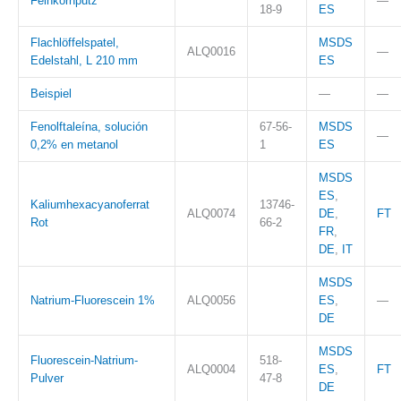
Feinkornputz
—
18-9
ES
Flachlöffelspatel,
MSDS
ALQ0016
—
Edelstahl, L 210 mm
ES
Beispiel
—
—
Fenolftaleína, solución
67-56-
MSDS
—
0,2% en metanol
1
ES
MSDS
ES
,
Kaliumhexacyanoferrat
13746-
ALQ0074
DE
,
FT
Rot
66-2
FR
,
DE
,
IT
MSDS
Natrium-Fluorescein 1%
ALQ0056
ES
,
—
DE
MSDS
Fluorescein-Natrium-
518-
ALQ0004
ES
,
FT
Pulver
47-8
DE