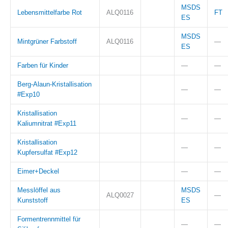
MSDS
Lebensmittelfarbe Rot
ALQ0116
FT
ES
MSDS
Mintgrüner Farbstoff
ALQ0116
—
ES
Farben für Kinder
—
—
Berg-Alaun-Kristallisation
—
—
#Exp10
Kristallisation
—
—
Kaliumnitrat #Exp11
Kristallisation
—
—
Kupfersulfat #Exp12
Eimer+Deckel
—
—
Messlöffel aus
MSDS
ALQ0027
—
Kunststoff
ES
Formentrennmittel für
—
—