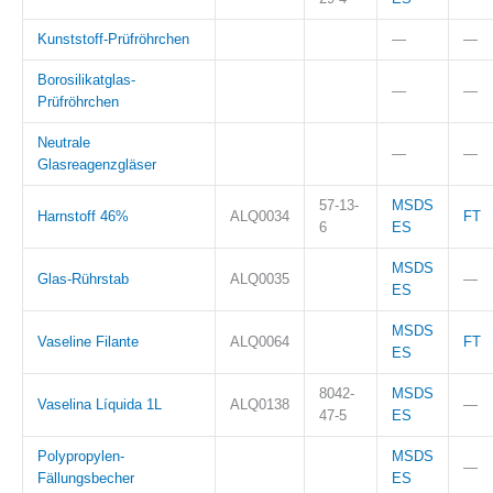
Kunststoff-Prüfröhrchen
—
—
Borosilikatglas-
—
—
Prüfröhrchen
Neutrale
—
—
Glasreagenzgläser
57-13-
MSDS
Harnstoff 46%
ALQ0034
FT
6
ES
MSDS
Glas-Rührstab
ALQ0035
—
ES
MSDS
Vaseline Filante
ALQ0064
FT
ES
8042-
MSDS
Vaselina Líquida 1L
ALQ0138
—
47-5
ES
Polypropylen-
MSDS
—
Fällungsbecher
ES