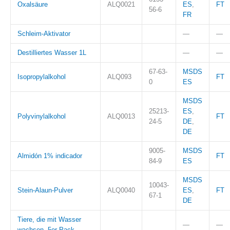
Oxalsäure
ALQ0021
ES
,
FT
56-6
FR
Schleim-Aktivator
—
—
Destilliertes Wasser 1L
—
—
67-63-
MSDS
Isopropylalkohol
ALQ093
FT
0
ES
MSDS
25213-
ES
,
Polyvinylalkohol
ALQ0013
FT
24-5
DE
,
DE
9005-
MSDS
Almidón 1% indicador
FT
84-9
ES
MSDS
10043-
Stein-Alaun-Pulver
ALQ0040
ES
,
FT
67-1
DE
Tiere, die mit Wasser
—
—
wachsen. 5er-Pack