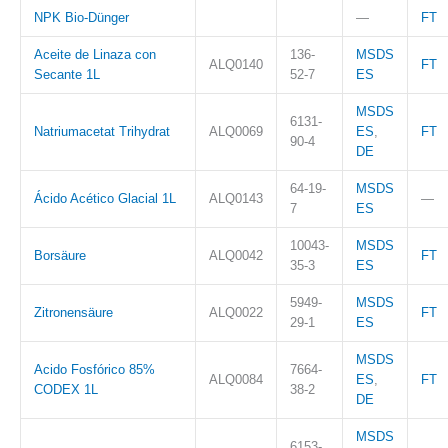
NPK Bio-Dünger
—
FT
Aceite de Linaza con
136-
MSDS
ALQ0140
FT
Secante 1L
52-7
ES
MSDS
6131-
Natriumacetat Trihydrat
ALQ0069
ES
,
FT
90-4
DE
64-19-
MSDS
Ácido Acético Glacial 1L
ALQ0143
—
7
ES
10043-
MSDS
Borsäure
ALQ0042
FT
35-3
ES
5949-
MSDS
Zitronensäure
ALQ0022
FT
29-1
ES
MSDS
Acido Fosfórico 85%
7664-
ALQ0084
ES
,
FT
CODEX 1L
38-2
DE
MSDS
6153-