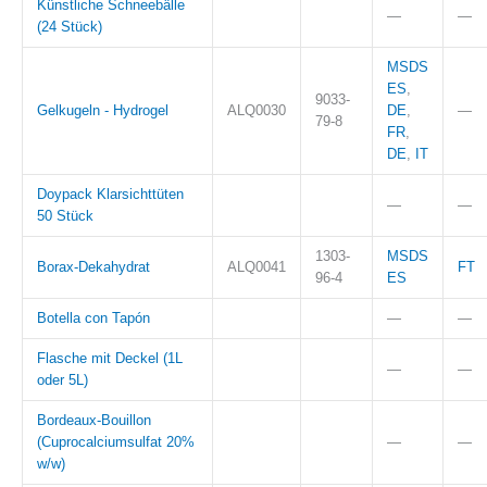
Künstliche Schneebälle
—
—
(24 Stück)
MSDS
ES
,
9033-
Gelkugeln - Hydrogel
ALQ0030
DE
,
—
79-8
FR
,
DE
,
IT
Doypack Klarsichttüten
—
—
50 Stück
1303-
MSDS
Borax-Dekahydrat
ALQ0041
FT
96-4
ES
Botella con Tapón
—
—
Flasche mit Deckel (1L
—
—
oder 5L)
Bordeaux-Bouillon
(Cuprocalciumsulfat 20%
—
—
w/w)