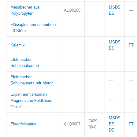
Messbecher aus
MSDS
ALQ0100
—
Polypropylen
ES
Flüssigkeitsmessspritzen
—
—
- 3 Stück.
MSDS
Kelamix
FT
ES
Elektrischer
—
—
Schulbaukasten
Elektrischer
—
—
Schulbausatz mit Motor
Experimentierkasten
Magnetische Feldlinien.
—
—
#Exp2
MSDS
7439-
Eisenfeilspäne
ALQ0007
ES
,
FT
89-6
DE