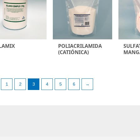
LAMIX
POLIACRILAMIDA
SULFA
(CATIÓNICA)
MANG
1
2
3
4
5
6
→