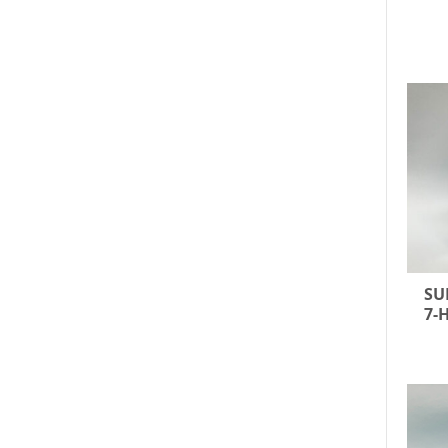
SU
7-