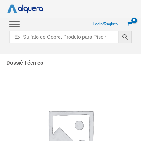
Saltar
para
o
conteúdo
Login/Registo
Dossiê Técnico