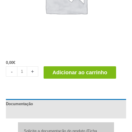
0,00
€
Dossier
-
+
Adicionar ao carrinho
Técnico
quantidade
Documentação
Comentários (0)
Solicite a documentação do produto (Ficha