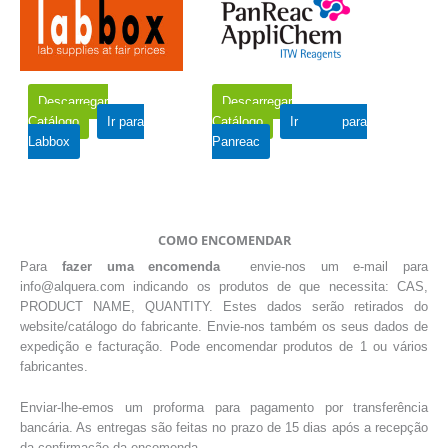
Descarregar
Descarregar
Catálogo
Ir para
Catálogo
Ir para
Labbox
Panreac
COMO ENCOMENDAR
Para
fazer uma encomenda
envie-nos um e-mail para
info@alquera.com indicando os produtos de que necessita: CAS,
PRODUCT NAME, QUANTITY. Estes dados serão retirados do
website/catálogo do fabricante. Envie-nos também os seus dados de
expedição e facturação. Pode encomendar produtos de 1 ou vários
fabricantes.
Enviar-lhe-emos um proforma para pagamento por transferência
bancária. As entregas são feitas no prazo de 15 dias após a recepção
da confirmação da encomenda.