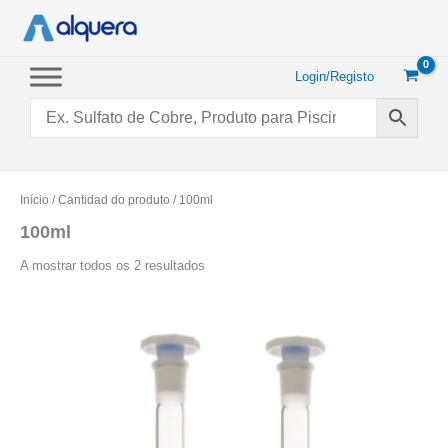
Saltar
para
o
conteúdo
Login/Registo
Início
/ Cantidad do produto / 100ml
100ml
Ordenado
A mostrar todos os 2 resultados
por
popularidade