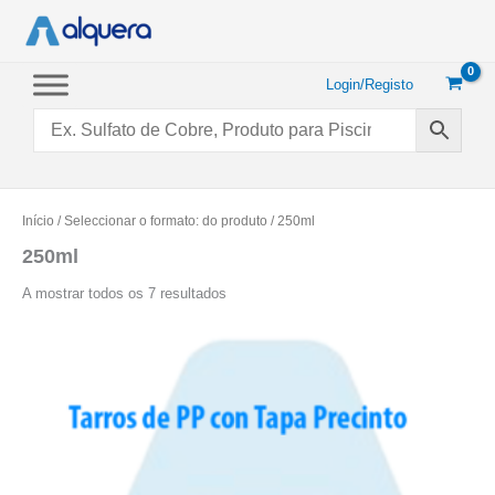
Saltar
para
o
conteúdo
Login/Registo
Início
/ Seleccionar o formato: do produto / 250ml
250ml
Ordenado
A mostrar todos os 7 resultados
por
popularidade