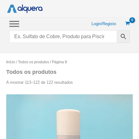
Saltar
para
o
conteúdo
Login/Registo
Início
/
Todos os produtos
/ Página 8
Todos os produtos
Ordenado
A mostrar 113–122 de 122 resultados
por
popularidade