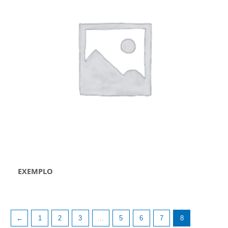
EXEMPLO
←
1
2
3
...
5
6
7
8