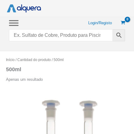
Saltar
para
o
conteúdo
Login/Registo
Início
/ Cantidad do produto / 500ml
500ml
Apenas um resultado