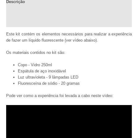
Descrição
líquido
fluorescente.
Informação adicional
#Exp1
quantidade
Comentários (0)
Este kit contém os elementos necessários para realizar a experiência
de fazer um líquido fluorescente (ver vídeo abaixo).
Os materiais contidos no kit são:
Copo - Vidro 250ml
Espátula de aço inoxidável
Luz ultravioleta - 9 lâmpadas LED
Fluoresceína de sódio - 20 gramas
Pode ver como a experiência foi levada a cabo neste vídeo: