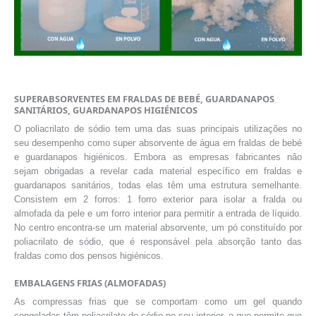
SUPERABSORVENTES EM FRALDAS DE BEBÉ, GUARDANAPOS
SANITÁRIOS, GUARDANAPOS HIGIÉNICOS
O poliacrilato de sódio tem uma das suas principais utilizações no
seu desempenho como super absorvente de água em fraldas de bebé
e guardanapos higiénicos. Embora as empresas fabricantes não
sejam obrigadas a revelar cada material específico em fraldas e
guardanapos sanitários, todas elas têm uma estrutura semelhante.
Consistem em 2 forros: 1 forro exterior para isolar a fralda ou
almofada da pele e um forro interior para permitir a entrada de líquido.
No centro encontra-se um material absorvente, um pó constituído por
poliacrilato de sódio, que é responsável pela absorção tanto das
fraldas como dos pensos higiénicos.
EMBALAGENS FRIAS (ALMOFADAS)
As compressas frias que se comportam como um gel quando
congeladas têm poliacrilato de sódio no seu interior, o que permite que