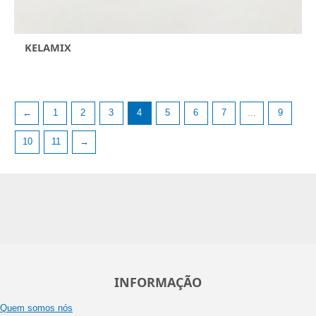
KELAMIX
←
1
2
3
4
5
6
7
...
9
10
11
→
INFORMAÇÃO
Quem somos nós