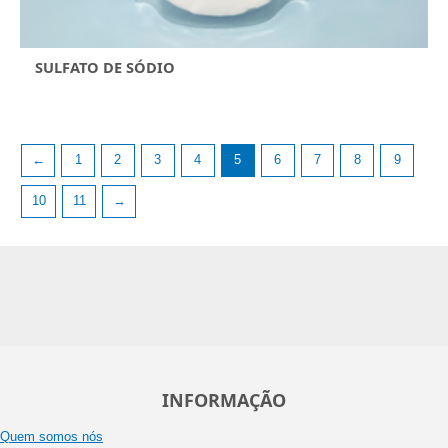
SULFATO DE SÓDIO
←
1
2
3
4
5
6
7
8
9
10
11
→
INFORMAÇÃO
Quem somos nós