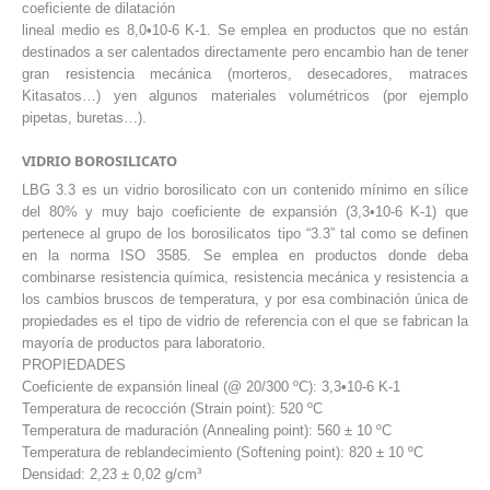
coeficiente de dilatación
lineal medio es 8,0•10-6 K-1. Se emplea en productos que no están
destinados a ser calentados directamente pero encambio han de tener
gran resistencia mecánica (morteros, desecadores, matraces
Kitasatos…) yen algunos materiales volumétricos (por ejemplo
pipetas, buretas…).
VIDRIO BOROSILICATO
LBG 3.3 es un vidrio borosilicato con un contenido mínimo en sílice
del 80% y muy bajo coeficiente de expansión (3,3•10-6 K-1) que
pertenece al grupo de los borosilicatos tipo “3.3” tal como se definen
en la norma ISO 3585. Se emplea en productos donde deba
combinarse resistencia química, resistencia mecánica y resistencia a
los cambios bruscos de temperatura, y por esa combinación única de
propiedades es el tipo de vidrio de referencia con el que se fabrican la
mayoría de productos para laboratorio.
PROPIEDADES
Coeficiente de expansión lineal (@ 20/300 ºC): 3,3•10-6 K-1
Temperatura de recocción (Strain point): 520 ºC
Temperatura de maduración (Annealing point): 560 ± 10 ºC
Temperatura de reblandecimiento (Softening point): 820 ± 10 ºC
Densidad: 2,23 ± 0,02 g/cm³