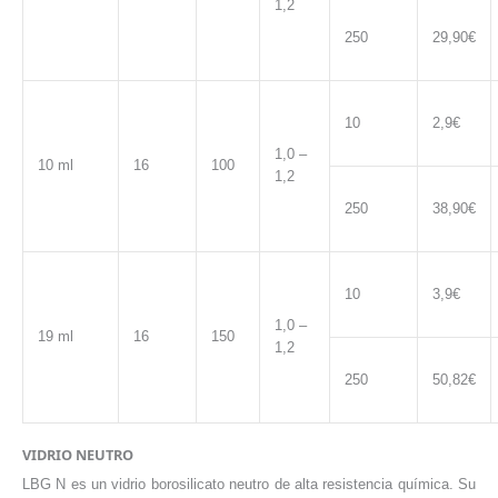
1,2
250
29,90€
10
2,9€
1,0 –
10 ml
16
100
1,2
250
38,90€
10
3,9€
1,0 –
19 ml
16
150
1,2
250
50,82€
VIDRIO NEUTRO
LBG N es un vidrio borosilicato neutro de alta resistencia química. Su