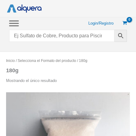
Ir
al
contenido
Login/Registro
Inicio
/ Selecciona el Formato del producto / 180g
180g
Mostrando el único resultado