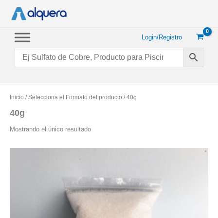
Ir
al
contenido
Login/Registro
Inicio
/ Selecciona el Formato del producto / 40g
40g
Mostrando el único resultado