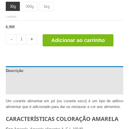
30g
300g
1kg
LIMPAR
6,90
€
Colorante
-
+
Adicionar ao carrinho
Alimentario
Amarillo
quantidade
Descrição
Informação adicional
Comentários (0)
Um corante alimentar em pó (ou corante seco) é um tipo de aditivo
alimentar que é adicionado para dar ou restaurar a cor aos alimentos.
CARACTERÍSTICAS COLORAÇÃO AMARELA