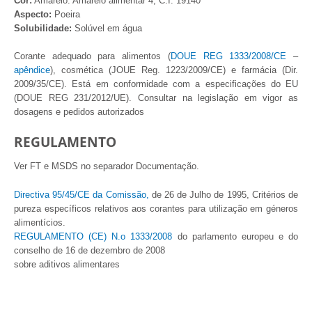
Cor:
Amarelo. Amarelo alimentar 4, C.I. 19140
Aspecto:
Poeira
Solubilidade:
Solúvel em água
Corante adequado
para alimentos (
DOUE REG 1333/2008/CE
–
apêndice
),
cosmética (JOUE
Reg
.
1223/2009/CE) e farmácia (Dir.
2009/35/CE). Está em conformidade com a
especificações do
EU
(DOUE REG 231/2012/UE). Consultar na legislação em vigor
as
dosagens
e pedidos autorizados
REGULAMENTO
Ver FT e MSDS no separador Documentação.
Directiva 95/45/CE da Comissão,
de 26 de Julho de 1995, Critérios de
pureza específicos relativos aos corantes para utilização em géneros
alimentícios.
REGULAMENTO (CE) N.o 1333/2008
do parlamento europeu e do
conselho de 16 de dezembro de 2008
sobre aditivos alimentares