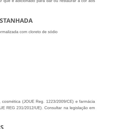
r que é adicionado para dar ou restaurar a cor aos
ASTANHADA
rmalizada com cloreto de sódio
,
cosmética (JOUE
Reg
.
1223/2009/CE) e farmácia
E REG 231/2012/UE). Consultar na legislação em
S