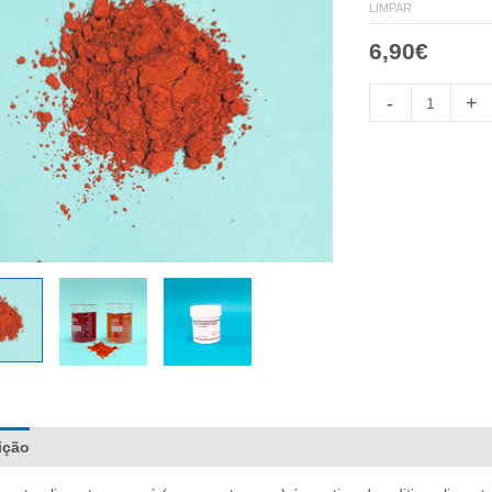
LIMPAR
6,90
€
Colorante
-
+
Alimentario
Marrón
Pardo
quantidade
ição
Informação adicional
Comentários (0)