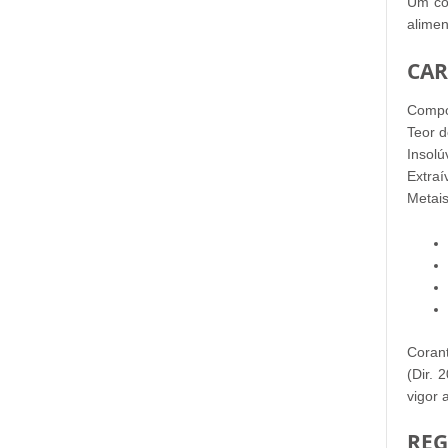
Um cor
alimen
CAR
Compos
Teor d
Insolú
Extraí
Metai
Coran
(Dir.
vigor
REG