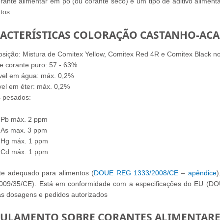
ante alimentar em pó (ou corante seco) é um tipo de aditivo alimenta
tos.
ACTERÍSTICAS COLORAÇÃO CASTANHO-AC
ição: Mistura de Comitex Yellow, Comitex Red 4R e Comitex Black no
e corante puro: 57 - 63%
vel em água: máx. 0,2%
vel em éter: máx. 0,2%
s pesados:
Pb máx. 2 ppm
As max. 3 ppm
Hg máx. 1 ppm
Cd máx. 1 ppm
te adequado
para alimentos (
DOUE REG 1333/2008/CE
–
apêndice
)
 2009/35/CE). Está em conformidade com a
especificações do
EU (DOU
as dosagens
e pedidos autorizados
ULAMENTO SOBRE CORANTES ALIMENTARE