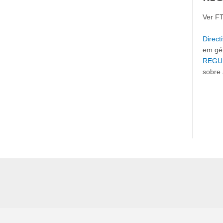
Ver F
Direct
em gén
REGUL
sobre 