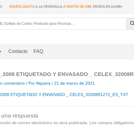
IO
ENVÍOS GRATIS
A LA PENÍNSULA
A PARTIR DE 49€
. ENVÍOS EN 24/48H.
Contacto
FAQ
2_2008 ETIQUETADO Y ENVASADO _ CELEX_32008
un comentario
/ Por
Alquera
/
21 de marzo de 2021
_2008 ETIQUETADO Y ENVASADO _ CELEX_32008R1272_ES_TXT
 una respuesta
ección de correo electrónico no será publicada.
Los campos obligatori