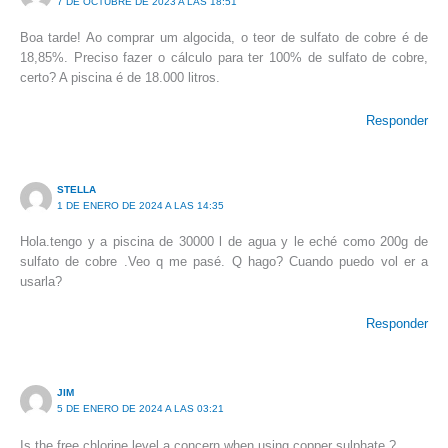
7 DE OCTUBRE DE 2023 A LAS 18:51
Boa tarde! Ao comprar um algocida, o teor de sulfato de cobre é de
18,85%. Preciso fazer o cálculo para ter 100% de sulfato de cobre,
certo? A piscina é de 18.000 litros.
Responder
STELLA
1 DE ENERO DE 2024 A LAS 14:35
Hola.tengo y a piscina de 30000 l de agua y le eché como 200g de
sulfato de cobre .Veo q me pasé. Q hago? Cuando puedo vol er a
usarla?
Responder
JIM
5 DE ENERO DE 2024 A LAS 03:21
Is the free chlorine level a concern when using copper sulphate ?