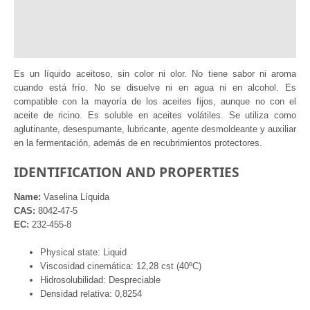
Documentation
Información adicional
Reviews (0)
Es un líquido aceitoso, sin color ni olor. No tiene sabor ni aroma
cuando está frío. No se disuelve ni en agua ni en alcohol. Es
compatible con la mayoría de los aceites fijos, aunque no con el
aceite de ricino. Es soluble en aceites volátiles. Se utiliza como
aglutinante, desespumante, lubricante, agente desmoldeante y auxiliar
en la fermentación, además de en recubrimientos protectores.
IDENTIFICATION AND PROPERTIES
Name:
Vaselina Líquida
CAS:
8042-47-5
EC:
232-455-8
Physical state: Liquid
Viscosidad cinemática: 12,28 cst (40ºC)
Hidrosolubilidad: Despreciable
Densidad relativa: 0,8254