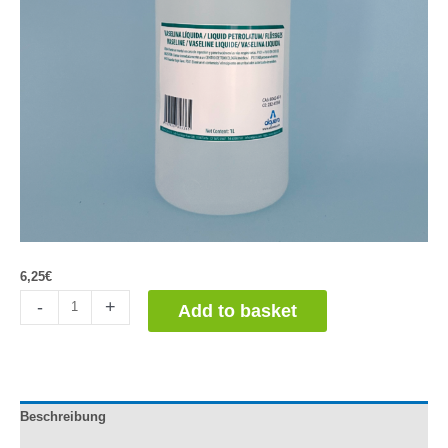
6,25
€
Vaselina
-
+
Add to basket
Líquida
1L
quantity
Beschreibung